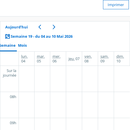
Imprimer
Aujourd’hui
Semaine 19 - du 04 au 10 Mai 2026
Semaine
Mois
lun.
mar.
mer.
ven.
sam.
dim.
jeu.
07
04
05
06
08
09
10
Sur la
journée
08h
09h