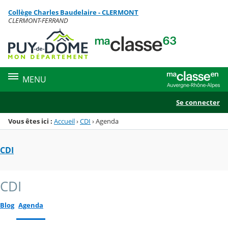
Panneau de gestion des cookies
Collège Charles Baudelaire - CLERMONT
Menu de la rubrique
Contenu
CLERMONT-FERRAND
MENU
Se connecter
Vous êtes ici :
Accueil
›
CDI
›
Agenda
CDI
CDI
Blog
Agenda