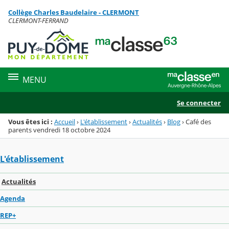
Panneau de gestion des cookies
Collège Charles Baudelaire - CLERMONT
Menu de la rubrique
Contenu
CLERMONT-FERRAND
MENU
Se connecter
Vous êtes ici :
Accueil
›
L'établissement
›
Actualités
›
Blog
›
Café des
parents vendredi 18 octobre 2024
L'établissement
Actualités
Agenda
REP+