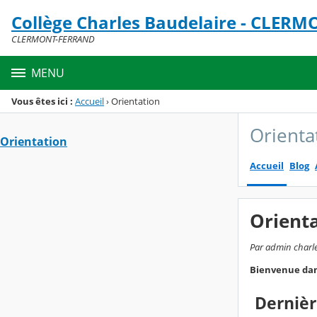
Panneau de gestion des cookies
Collège Charles Baudelaire - CLER
Menu de la rubrique
Contenu
CLERMONT-FERRAND
MENU
Vous êtes ici :
Accueil
›
Orientation
Orienta
Orientation
Accueil
Blog
Orient
Par admin charles
Bienvenue dans
Dernièr