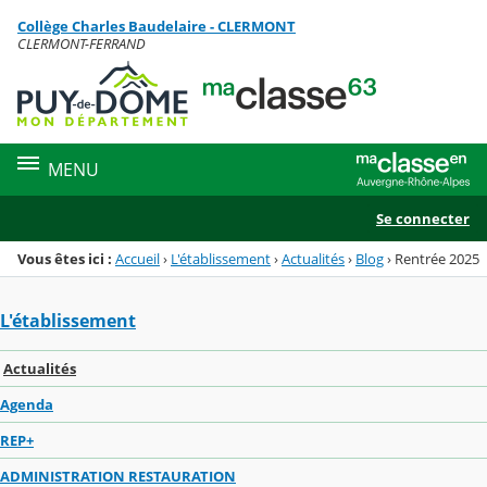
Panneau de gestion des cookies
Collège Charles Baudelaire - CLERMONT
Menu de la rubrique
Contenu
CLERMONT-FERRAND
MENU
Se connecter
Vous êtes ici :
Accueil
›
L'établissement
›
Actualités
›
Blog
›
Rentrée 2025
L'établissement
Actualités
Agenda
REP+
ADMINISTRATION RESTAURATION