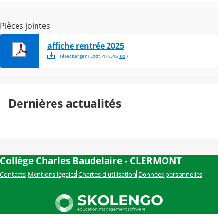
Pièces jointes
affiche rentrée 2025
Télécharger
( .
pdf
,
416.46
ko
)
Dernières actualités
Collège Charles Baudelaire - CLERMONT
Contacts
Mentions légales
Chartes d'utilisation
Données personnelles