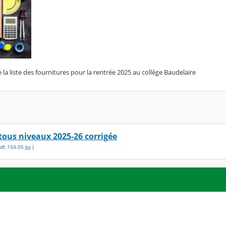
e la liste des fournitures pour la rentrée 2025 au collège Baudelaire
tous niveaux 2025-26 corrigée
df
,
154.05
ko
)