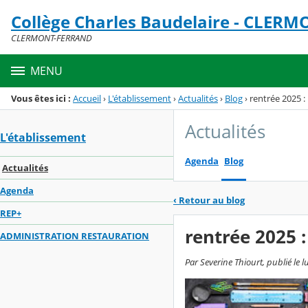
Panneau de gestion des cookies
Collège Charles Baudelaire - CLER
Menu de la rubrique
Contenu
CLERMONT-FERRAND
MENU
Vous êtes ici :
Accueil
›
L'établissement
›
Actualités
›
Blog
›
rentrée 2025 : 
Actualités
L'établissement
Agenda
Blog
Actualités
Agenda
‹
Retour au blog
REP+
rentrée 2025 :
ADMINISTRATION RESTAURATION
Par Severine Thiourt, publié le l