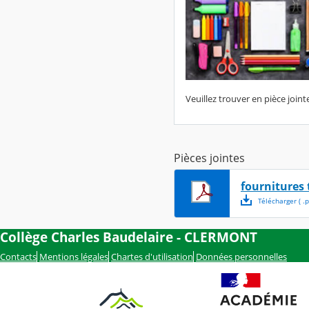
Veuillez trouver en pièce joint
Pièces jointes
fournitures 
Télécharger
( .
p
Collège Charles Baudelaire - CLERMONT
Contacts
Mentions légales
Chartes d'utilisation
Données personnelles